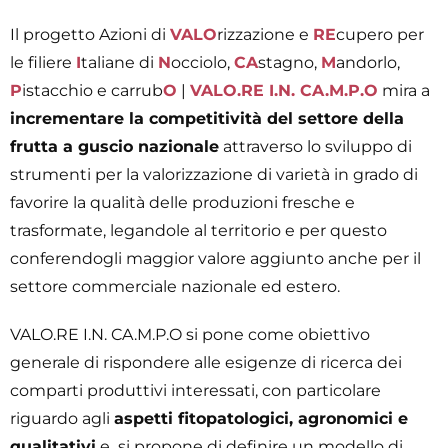
Il progetto Azioni di
VALO
rizzazione e
RE
cupero per
le filiere
I
taliane di
N
occiolo,
CA
stagno,
M
andorlo,
P
istacchio e carrub
O
|
VALO.RE I.N. CA.M.P.O
mira a
incrementare la competitività del settore della
frutta a guscio nazionale
attraverso lo sviluppo di
strumenti per la valorizzazione di varietà in grado di
favorire la qualità delle produzioni fresche e
trasformate, legandole al territorio e per questo
conferendogli maggior valore aggiunto anche per il
settore commerciale nazionale ed estero.
VALO.RE I.N. CA.M.P.O si pone come obiettivo
generale di rispondere alle esigenze di ricerca dei
comparti produttivi interessati, con particolare
riguardo agli
aspetti fitopatologici, agronomici e
qualitativi
e si propone di definire un modello di