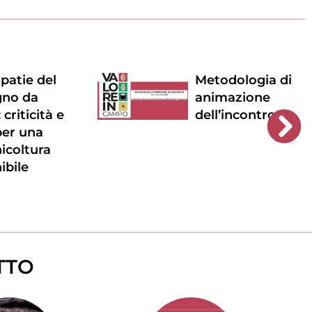
opatie del
Metodologia di
gno da
animazione
 criticità e
dell’incontro
per una
icoltura
ibile
TTO