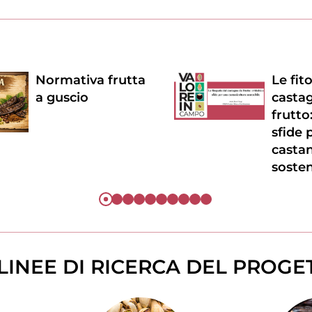
Normativa frutta
Le fit
a guscio
casta
frutto:
sfide 
castan
sosten
 LINEE DI RICERCA DEL PROGE