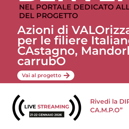
NEL PORTALE DEDICATO ALL
DEL PROGETTO
Azioni di VALOriz
per le filiere Italia
CAstagno, Mandorlo
carrubO
Vai al progetto
Rivedi la D
CA.M.P.O”