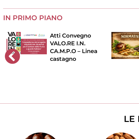
IN PRIMO PIANO
Atti Convegno
VALO.RE I.N.
CA.M.P.O​ – Linea
castagno
LE